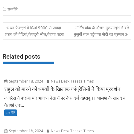
ac
as
m
h
राजनीति
e
to
ai
ar
b
d
l
e
Post
बंद फैक्ट्री में मिली 9000 से ज्यादा
मॉर्निंग वॉक के दौरान मुख्यमंत्री ने बड़े
o
o
navigation
शराब की पेटियां,फैक्ट्री सील,बैठाया पहरा
बुजुर्गों तक पहुंचाया मोदी का प्रणाम
o
n
k
Related posts
September 18, 2024
News Desk Taaaza Times
राहुल को मारने की धमकी के खिलाफ कांग्रेसियों ने किया प्रदर्शन
कांग्रेस ने कराया चार भाजपा नेताओं पर केस दर्ज देहरादून। भाजपा के सांसद व
नेताओं द्वारा...
राजनीति
September 18, 2024
News Desk Taaaza Times