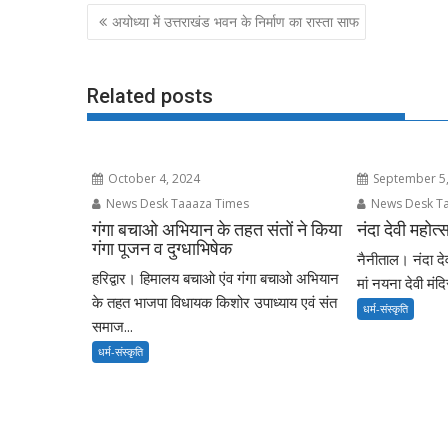
b
d
l
e
Post
अयोध्या में उत्तराखंड भवन के निर्माण का रास्ता साफ
o
o
navigation
o
n
k
Related posts
October 4, 2024
September 5,
News Desk Taaaza Times
News Desk Ta
गंगा बचाओ अभियान के तहत संतों ने किया
नंदा देवी महोत
गंगा पूजन व दुग्धाभिषेक
नैनीताल। नंदा दे
हरिद्वार। हिमालय बचाओ एंव गंगा बचाओ अभियान
मां नयना देवी मंद
के तहत भाजपा विधायक किशोर उपाध्याय एवं संत
धर्म-संस्कृति
समाज...
धर्म-संस्कृति