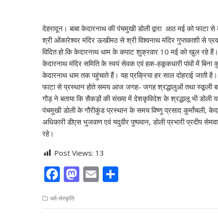
देहरादून। बाबा केदारनाथ की पंचमुखी डोली द्वारा आठ मई को फाटा से त
श्री ओंकारेश्वर मंदिर ऊखीमठ से श्री विश्वनाथ मंदिर गुप्तकाशी से प्र
विदित हो कि केदारनाथ धाम के कपाट शुक्रवार 10 मई को खुल रहे हैं।
केदारनाथ मंदिर समिति के स्वयं सेवक एवं हक-हकूकधारी पांवों में बिन
केदारनाथ धाम तक पहुंचाते हैं। यह प्रक्रिया हर साल दोहराई जाती है।
फाटा से प्रस्थान होते समय आज जगह- जगह श्रद्धालुओं तथा स्कूली बच्च
गौड़ ने बताया कि सैकड़ों की संख्या में देशकृविदेश के श्रद्धालू भी डोली
पंचमुखी डोली के गौरीकुंड प्रस्थान के समय विष्णु प्रसाद कुर्मांचली, 
अधिकारी डीएस भुजवाण एवं यदुवीर पुष्पवान, डोली प्रभारी प्रदीप सेमवाल,
रहे।
Post Views:
13
F
M
E
S
ac
as
m
h
धर्म-संस्कृति
e
to
ai
ar