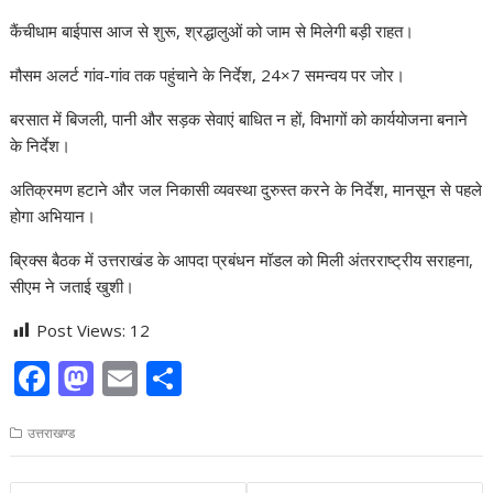
कैंचीधाम बाईपास आज से शुरू, श्रद्धालुओं को जाम से मिलेगी बड़ी राहत।
मौसम अलर्ट गांव-गांव तक पहुंचाने के निर्देश, 24×7 समन्वय पर जोर।
बरसात में बिजली, पानी और सड़क सेवाएं बाधित न हों, विभागों को कार्ययोजना बनाने
के निर्देश।
अतिक्रमण हटाने और जल निकासी व्यवस्था दुरुस्त करने के निर्देश, मानसून से पहले
होगा अभियान।
ब्रिक्स बैठक में उत्तराखंड के आपदा प्रबंधन मॉडल को मिली अंतरराष्ट्रीय सराहना,
सीएम ने जताई खुशी।
Post Views:
12
F
M
E
S
ac
as
m
h
उत्तराखण्ड
e
to
ai
ar
b
d
l
e