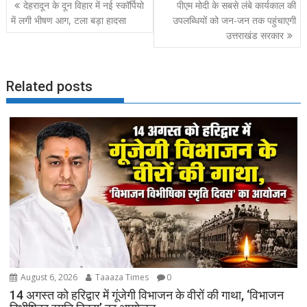
Post
देहरादून के दून विहार में नई स्कॉर्पियो
पीएम मोदी के सबसे लंबे कार्यकाल की
o
o
navigation
में लगी भीषण आग, टला बड़ा हादसा
उपलब्धियों को जन-जन तक पहुंचाएगी
o
n
उत्तराखंड सरकार
k
Related posts
August 6, 2026
Taaaza Times
0
14 अगस्त को हरिद्वार में गूंजेगी विभाजन के वीरों की गाथा, ‘विभाजन