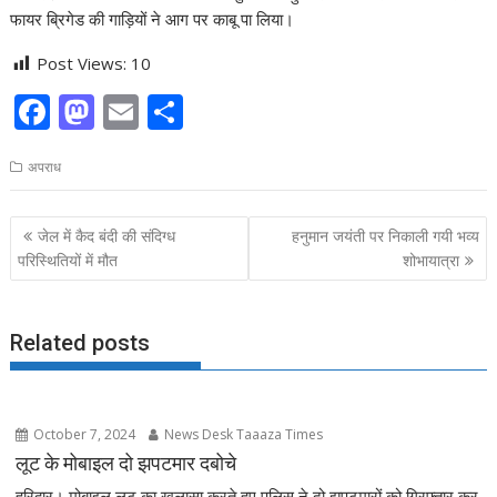
फायर ब्रिगेड की गाड़ियों ने आग पर काबू पा लिया।
Post Views:
10
F
M
E
S
ac
as
m
h
अपराध
e
to
ai
ar
b
d
l
e
Post
जेल में कैद बंदी की संदिग्ध
हनुमान जयंती पर निकाली गयी भव्य
o
o
navigation
परिस्थितियों में मौत
शोभायात्रा
o
n
k
Related posts
October 7, 2024
News Desk Taaaza Times
लूट के मोबाइल दो झपटमार दबोचे
हरिद्वार। मोबाइल लूट का खुलासा करते हुए पुलिस ने दो झपटमारों को गिरफ्तार कर