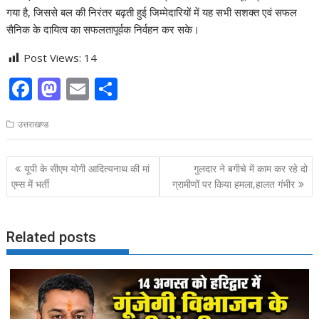
गया है, जिससे बल की निरंतर बढ़ती हुई जिम्मेदारियों में यह सभी सशक्त एवं सफल
सैनिक के दायित्व का सफलतापूर्वक निर्वहन कर सके।
Post Views:
14
F
M
E
S
ac
as
m
h
उत्तराखण्ड
e
to
ai
ar
b
d
l
e
Post
यूपी के सीएम योगी आदित्यनाथ की मां
गुलदार ने बगीचे में काम कर रहे दो
o
o
navigation
एम्स में भर्ती
ग्रामीणों पर किया हमला,हालत गंभीर
o
n
k
Related posts