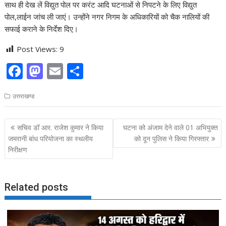
साथ ही देख लें विद्युत पोल पर करंट आदि घटनाओं से निपटने के लिए विद्युत
पोल,लाईन जांच ली जाएं। उन्होंने नगर निगम के अधिकारियों को चैक नालियों की
सफाई कराने के निर्देश दिए।
Post Views:
9
F
M
E
S
ac
as
m
h
उत्तराखण्ड
e
to
ai
ar
b
d
l
e
Post
सचिव डॉ आर. राजेश कुमार ने किया
घटना को अंजाम देने वाले 01 अभियुक्त
o
o
navigation
जमरानी बांध परियोजना का स्थलीय
को दून पुलिस ने किया गिरफ्तार
o
n
निरीक्षण
k
Related posts