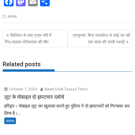
F
M
E
S
ac
as
m
h
अपराध
e
to
ai
ar
b
d
l
e
Post
सिलिंडर से लदा ट्रक नदी में
उपचुनावः बिना दस्तावेज ले जाई जा रही
o
o
navigation
गिरा,चालक-परिचालक की मौत
एक लाख की नगदी पकड़ी
o
n
k
Related posts
October 7, 2024
News Desk Taaaza Times
लूट के मोबाइल दो झपटमार दबोचे
हरिद्वार। मोबाइल लूट का खुलासा करते हुए पुलिस ने दो झपटमारों को गिरफ्तार कर
लिया है।...
अपराध