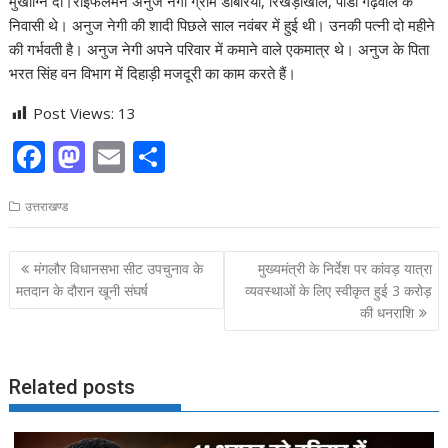
मुखाग्नि दी।राइफलमैन अनुज नेगी ग्राम डोबरिया, रिखड़ीखाल, पौडी गढ़वाल के
निवासी थे। अनुज नेगी की शादी पिछले साल नवंबर में हुई थी। उनकी पत्नी दो महीने
की गर्भवती है। अनुज नेगी अपने परिवार में कमाने वाले एकमात्र थे। अनुज के पिता
भरत सिंह वन विभाग में दिहाड़ी मजदूरी का काम करते हैं।
Post Views:
13
F
M
E
S
ac
as
m
h
उत्तराखण्ड
e
to
ai
ar
b
d
l
e
Post
मंगलौर विधानसभा सीट उपचुनाव के
मुख्यमंत्री के निर्देश पर कांवड़ यात्रा
o
o
navigation
मतदान के दौरान खूनी संघर्ष
व्यवस्थाओं के लिए स्वीकृत हुई 3 करोड़
o
n
की धनराशि
k
Related posts