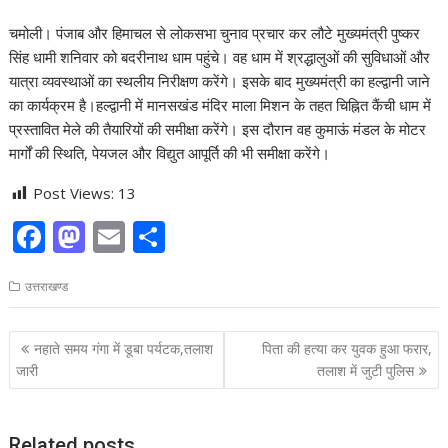
चमोली। पंजाब और हिमाचल से लोकसभा चुनाव प्रचार कर लौटे मुख्यमंत्री पुष्कर
सिंह धामी शनिवार को बदरीनाथ धाम पहुंचे। वह धाम में श्रद्धालुओं की सुविधाओं और
यात्रा व्यवस्थाओं का स्थलीय निरीक्षण करेंगे। इसके बाद मुख्यमंत्री का हल्द्वानी जाने
का कार्यक्रम है।हल्द्वानी में मानसखंड मंदिर माला मिशन के तहत चिह्नित कैंची धाम में
प्रस्तावित मेले की तैयारियों की समीक्षा करेंगे। इस दौरान वह कुमाऊं मंडल के मोटर
मार्गों की स्थिति, पेयजल और विद्युत आपूर्ति की भी समीक्षा करेंगे।
Post Views:
13
F
M
E
S
ac
as
m
h
उत्तराखण्ड
e
to
ai
ar
b
d
l
e
Post
नहाते समय गंगा में डूबा पर्यटक,तलाश
पिता की हत्या कर युवक हुआ फरार,
o
o
navigation
जारी
तलाश में जुटी पुलिस
o
n
k
Related posts