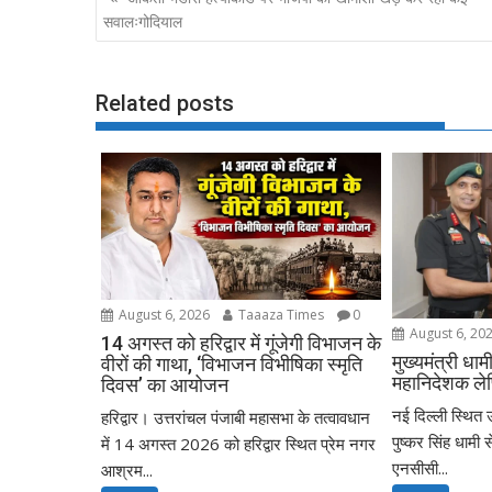
o
o
navigation
सवालःगोदियाल
o
n
k
Related posts
August 6, 2026
Taaaza Times
0
August 6, 20
14 अगस्त को हरिद्वार में गूंजेगी विभाजन के
मुख्यमंत्री धा
वीरों की गाथा, ‘विभाजन विभीषिका स्मृति
महानिदेशक लेफ्
दिवस’ का आयोजन
नई दिल्ली स्थित उ
हरिद्वार। उत्तरांचल पंजाबी महासभा के तत्वावधान
पुष्कर सिंह धामी 
में 14 अगस्त 2026 को हरिद्वार स्थित प्रेम नगर
एनसीसी...
आश्रम...