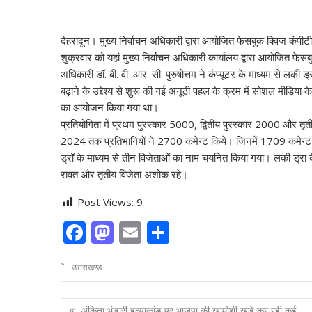
देहरादून। मुख्य निर्वाचन अधिकारी द्वारा आयोजित फेसबुक क्विज कंपीटी
शुक्रवार को यहां मुख्य निर्वाचन अधिकारी कार्यालय द्वारा आयोजित फेस
अधिकारी डॉ. बी. वी .आर. सी. पुरुषोत्तम ने कंप्यूटर के माध्यम से लकी 
बढ़ाने के उद्देश्य से शुरू की गई अनूठी पहल के क्रम में सोशल मीडिया
का आयोजन किया गया था।
प्रतियोगिता में प्रथम पुरस्कार 5000, द्वितीय पुरस्कार 2000 और तृ
2024 तक प्रतिभागियों ने 2700 कमेन्ट किये। जिनमें 1709 कमेन्ट सह
ड्रॉ के माध्यम से तीन विजेताओं का नाम चयनित किया गया। लकी ड्रा के म
रावत और तृतीय विजेता अशोक रहे।
Post Views:
9
F
M
E
S
ac
as
m
h
उत्तराखण्ड
e
to
ai
ar
b
d
l
e
Post
अंकिता भंडारी हत्याकांड पर भाजपा की खामोशी खड़े कर रही कई