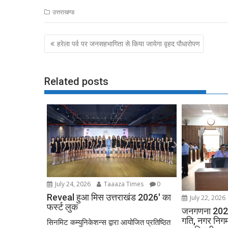
ac
as
m
h
उत्तराखण्ड
e
to
ai
ar
b
d
l
e
Post
हरेला पर्व पर जनसहभागिता से किया जायेगा वृहद पौधारोपण
o
o
navigation
o
n
k
Related posts
July 24, 2026
Taaaza Times
0
Reveal हुआ मिस उत्तराखंड 2026′ का
July 22, 2026
फर्स्ट लुक
जनगणना 2027 
गति, नगर निगम
सिनमिट कम्युनिकेशन्स द्वारा आयोजित प्रतिष्ठित