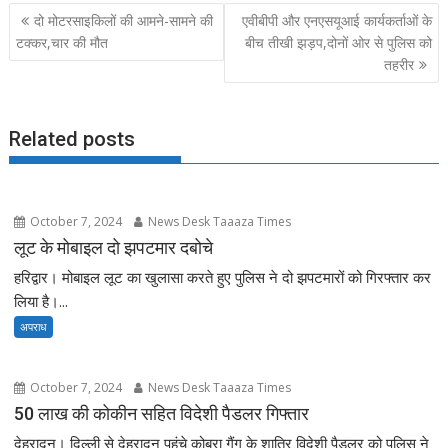
b
d
l
e
Post
दो मोटरसाइकिलों की आमने-सामने की
एवीबीपी और एनएसयूआई कार्यकर्ताओं के
o
o
navigation
टक्कर,चार की मौत
बीच तीखी झड़प,दोनों ओर से पुलिस को
o
n
तहरीर
k
Related posts
October 7, 2024
News Desk Taaaza Times
लूट के मोबाइल दो झपटमार दबोचे
हरिद्वार। मोबाइल लूट का खुलासा करते हुए पुलिस ने दो झपटमारों को गिरफ्तार कर
लिया है।...
अपराध
October 7, 2024
News Desk Taaaza Times
50 लाख की कोकीन सहित विदेशी पैडलर गिफ्तार
देहरादून। दिल्ली से देहरादून पहुंचे कोबरा गैंग के शातिर विदेशी पैडलर को पुलिस ने