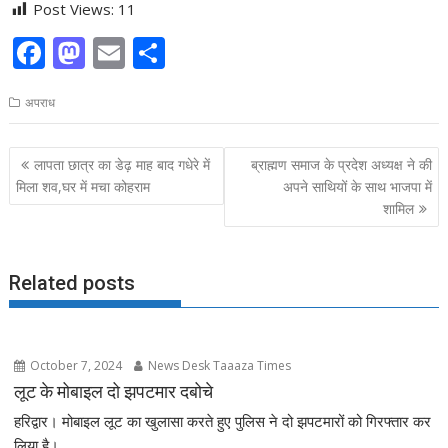
Post Views:
11
F
M
E
S
ac
as
m
h
अपराध
e
to
ai
ar
b
d
l
e
Post
लापता छात्र का डेढ़ माह बाद गधेरे में
ब्राह्मण समाज के प्रदेश अध्यक्ष ने की
o
o
navigation
मिला शव,घर में मचा कोहराम
अपने साथियों के साथ भाजपा में
o
n
शामिल
k
Related posts
October 7, 2024
News Desk Taaaza Times
लूट के मोबाइल दो झपटमार दबोचे
हरिद्वार। मोबाइल लूट का खुलासा करते हुए पुलिस ने दो झपटमारों को गिरफ्तार कर
लिया है।...