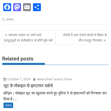
F
M
E
S
ac
as
m
h
अपराध
e
to
ai
ar
b
d
l
e
Post
चारधाम यात्रा पर आने वाले
जंगलों में आग लगाने मामले में बिहार के
o
o
navigation
श्रद्धालुओं पर हेलीकॉप्टर से होगी पुष्प वर्षा
तीन मजदूर गिरफ्तार
o
n
k
Related posts
October 7, 2024
News Desk Taaaza Times
लूट के मोबाइल दो झपटमार दबोचे
हरिद्वार। मोबाइल लूट का खुलासा करते हुए पुलिस ने दो झपटमारों को गिरफ्तार कर
लिया है।...
अपराध