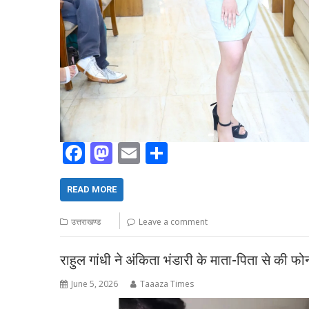
F
M
E
S
ac
as
m
h
e
to
ai
ar
READ MORE
b
d
l
e
उत्तराखण्ड
Leave a comment
o
o
o
n
राहुल गांधी ने अंकिता भंडारी के माता-पिता से की 
k
June 5, 2026
Taaaza Times